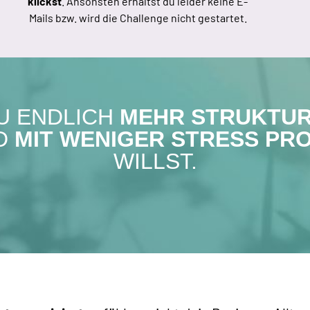
klickst
. Ansonsten erhältst du leider keine E-
Mails bzw. wird die Challenge nicht gestartet.
DU ENDLICH
MEHR STRUKTU
ND
MIT WENIGER STRESS PR
WILLST.​