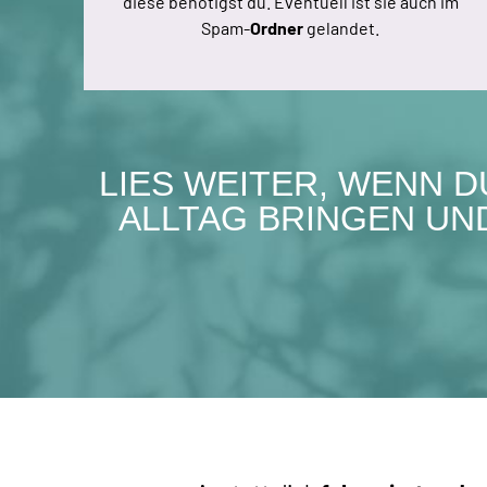
diese benötigst du. Eventuell ist sie auch im
Spam-
Ordner
gelandet.
LIES WEITER, WENN 
ALLTAG BRINGEN U