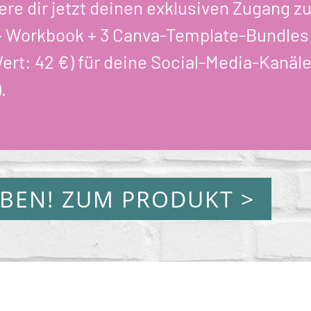
re dir jetzt deinen exklusiven Zugang z
+ Workbook + 3 Canva-Template-Bundles
ert: 42 €) für deine Social-Media-Kanäl
.
ABEN! ZUM PRODUKT >