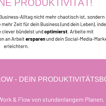
NE PRODUKTIVITÄT!
 Business-Alltag nicht mehr chaotisch ist, sondern 
e mehr Zeit für dein Business (und dein Leben), ind
 clever bündelst und
optimierst
. Arbeite mit
den an Arbeit
ersparen
und dein Social-Media-Mark
erleichtern.
LOW - DEIN PRODUKTIVITÄTS
Work & Flow von stundenlangem Planen, i