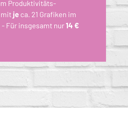
um Produktivitäts-
 mit
je
ca. 21 Grafiken im
e - Für insgesamt nur
14 €