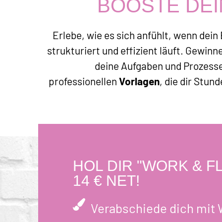
BOOSTE DEI
Erlebe, wie es sich anfühlt, wenn dein
strukturiert und effizient läuft. Gewinn
deine Aufgaben und Prozesse
professionellen
Vorlagen
, die dir Stun
HOL DIR "WORK & F
14 € NET!
Verabschiede dich mit 