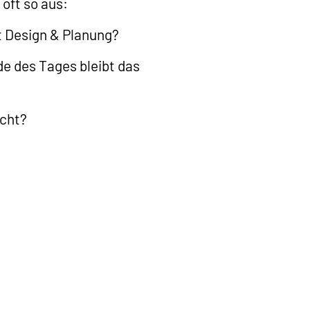
 oft so aus:
it Design & Planung?
de des Tages bleibt das
icht?