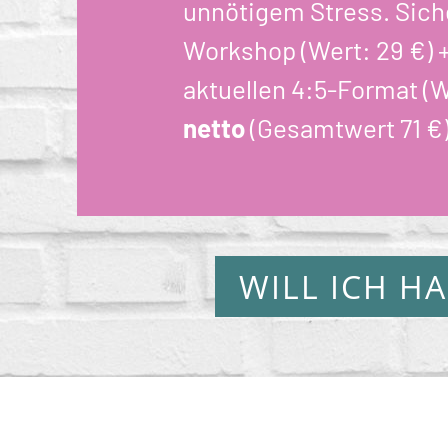
unnötigem Stress. Siche
Workshop (Wert: 29 €) 
aktuellen 4:5-Format (W
netto
(Gesamtwert 71 €)
WILL ICH H