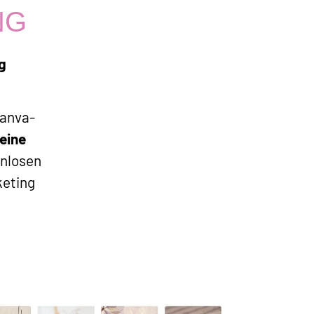
NG
g
anva-
deine
enlosen
keting