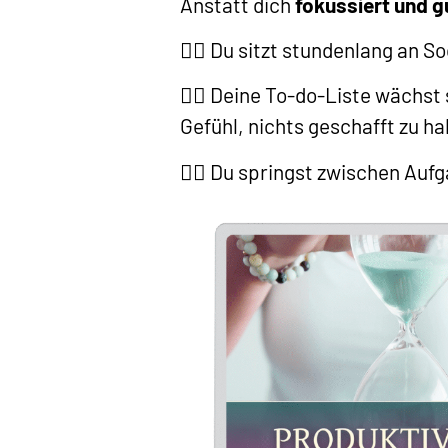
Anstatt dich
fokussiert und g
😮‍💨 Du sitzt stundenlang an 
😮‍💨 Deine To-do-Liste wächst
Gefühl, nichts geschafft zu h
😮‍💨 Du springst zwischen Auf