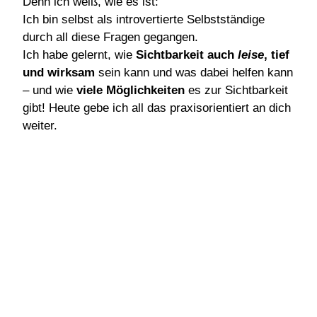
Denn ich weiß, wie es ist:
Ich bin selbst als introvertierte Selbstständige
durch all diese Fragen gegangen.
Ich habe gelernt, wie
Sichtbarkeit auch
leise
, tief
und wirksam
sein kann und was dabei helfen kann
– und wie
viele Möglichkeiten
es zur Sichtbarkeit
gibt! Heute gebe ich all das praxisorientiert an dich
weiter.
GEMEINSAM GEHEN WIR
DEINEN WEG IN DIE
SICHTBARKEIT - NICHT
ALS LAUTESTE VERSION
VON DIR, SONDERN ALS