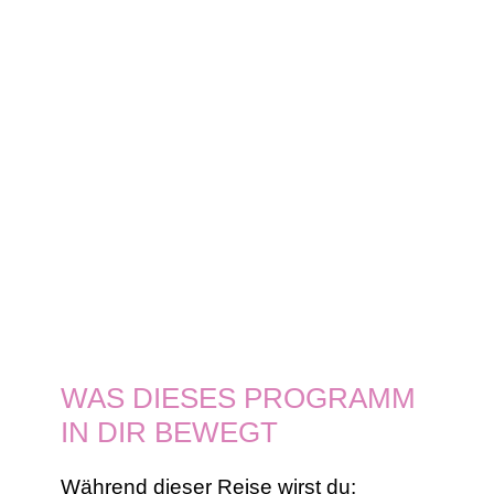
DIE ECHTESTE.
Ich begleite dich in dieser 1:1-Reise mit all
meinem Wissen über strategisches
Marketing aus 17 Jahren Erfahrung,
Content-Workflows und KI – und mit
meiner Erfahrung als introvertierte
Selbstständige, die selbst gelernt hat,
mit
Herz und Mut sichtbar zu werden.
WAS DIESES PROGRAMM
IN DIR BEWEGT
Während dieser Reise wirst du: