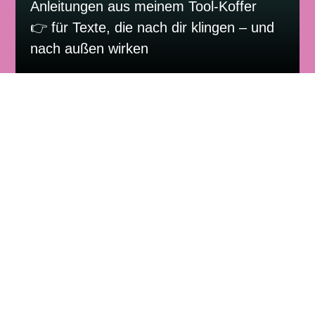
Anleitungen aus meinem Tool-Koffer
👉 für Texte, die nach dir klingen – und
nach außen wirken
UMSETZUNG &
WORKFLOW
Wir entwickeln einen realistischen,
kraftvollen Workflow für deine Content-
Erstellung:
Mit Struktur, Plan und Tools – aber auch
Raum für Intuition.
So wird aus deiner Sichtbarkeit ein
nachhaltiger Prozess, der dich nicht
stresst, sondern stärkt.